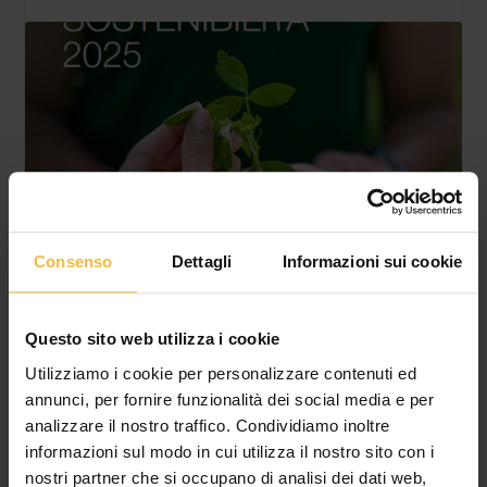
Consenso
Dettagli
Informazioni sui cookie
CONSORZIO AGRARIO DI CREMONA:
PUBBLICATA LA TERZA EDIZIONE DEL
REPORT DI SOSTENIBILITÀ, TRA EFFICIENZA
Questo sito web utilizza i cookie
ENERGETICA, ECONOMIA CIRCOLARE E
Utilizziamo i cookie per personalizzare contenuti ed
CRESCITA PRODUTTIVA
annunci, per fornire funzionalità dei social media e per
Produzione equivalente a oltre 5,3 milioni di quintali (+17% sul
analizzare il nostro traffico. Condividiamo inoltre
2024), intensità energetica in calo nonostante la crescita dei
informazioni sul modo in cui utilizza il nostro sito con i
volumi, e primo brand italiano di
nostri partner che si occupano di analisi dei dati web,