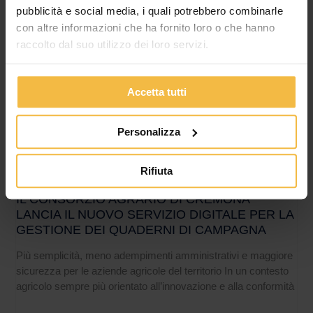
pubblicità e social media, i quali potrebbero combinarle
con altre informazioni che ha fornito loro o che hanno
raccolto dal suo utilizzo dei loro servizi.
Accetta tutti
Personalizza
Rifiuta
IL CONSORZIO AGRARIO DI CREMONA
LANCIA IL NUOVO SERVIZIO DIGITALE PER LA
GESTIONE DEI QUADERNI DI CAMPAGNA
Più semplicità, meno adempimenti amministrativi e maggiore
sicurezza per le aziende agricole del territorio In un contesto
agricolo sempre più orientato all’innovazione e alla conformità