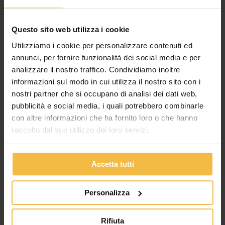
Questo sito web utilizza i cookie
Utilizziamo i cookie per personalizzare contenuti ed
CONSORZIO AGRARIO DI CREMONA:
annunci, per fornire funzionalità dei social media e per
PUBBLICATA LA TERZA EDIZIONE DEL
analizzare il nostro traffico. Condividiamo inoltre
REPORT DI SOSTENIBILITÀ, TRA EFFICIENZA
informazioni sul modo in cui utilizza il nostro sito con i
ENERGETICA, ECONOMIA CIRCOLARE E
nostri partner che si occupano di analisi dei dati web,
CRESCITA PRODUTTIVA
pubblicità e social media, i quali potrebbero combinarle
Produzione equivalente a oltre 5,3 milioni di quintali (+17% sul
con altre informazioni che ha fornito loro o che hanno
2024), intensità energetica in calo nonostante la crescita dei
raccolto dal suo utilizzo dei loro servizi.
volumi, e primo brand italiano di
Accetta tutti
Personalizza
Rifiuta