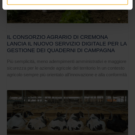
IL CONSORZIO AGRARIO DI CREMONA
LANCIA IL NUOVO SERVIZIO DIGITALE PER LA
GESTIONE DEI QUADERNI DI CAMPAGNA
Più semplicità, meno adempimenti amministrativi e maggiore
sicurezza per le aziende agricole del territorio In un contesto
agricolo sempre più orientato all’innovazione e alla conformità