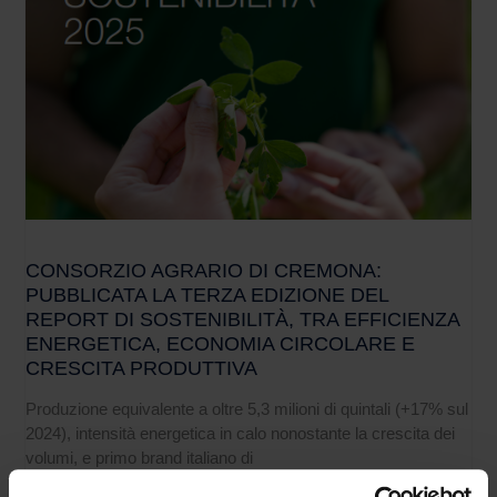
CONSORZIO AGRARIO DI CREMONA:
PUBBLICATA LA TERZA EDIZIONE DEL
REPORT DI SOSTENIBILITÀ, TRA EFFICIENZA
ENERGETICA, ECONOMIA CIRCOLARE E
CRESCITA PRODUTTIVA
Produzione equivalente a oltre 5,3 milioni di quintali (+17% sul
2024), intensità energetica in calo nonostante la crescita dei
volumi, e primo brand italiano di