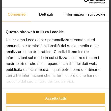
Consenso
Dettagli
Informazioni sui cookie
Questo sito web utilizza i cookie
Utilizziamo i cookie per personalizzare contenuti ed
annunci, per fornire funzionalità dei social media e per
analizzare il nostro traffico. Condividiamo inoltre
informazioni sul modo in cui utilizza il nostro sito con i
nostri partner che si occupano di analisi dei dati web,
IL CONSORZIO AGRARIO DI CREMONA
pubblicità e social media, i quali potrebbero combinarle
LANCIA IL NUOVO SERVIZIO DIGITALE PER LA
con altre informazioni che ha fornito loro o che hanno
GESTIONE DEI QUADERNI DI CAMPAGNA
raccolto dal suo utilizzo dei loro servizi.
Più semplicità, meno adempimenti amministrativi e maggiore
sicurezza per le aziende agricole del territorio In un contesto
agricolo sempre più orientato all’innovazione e alla conformità
Accetta tutti