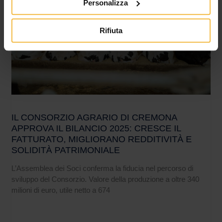
Personalizza
Rifiuta
IL CONSORZIO AGRARIO DI CREMONA
APPROVA IL BILANCIO 2025: CRESCE IL
FATTURATO, MIGLIORANO REDDITIVITÀ E
SOLIDITÀ PATRIMONIALE
L’Assemblea dei Soci conferma la fiducia nel percorso di
sviluppo del Consorzio. Valore della produzione a oltre 340
milioni di euro, utile netto a 674