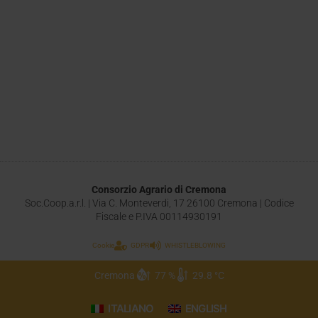
Consorzio Agrario di Cremona
Soc.Coop.a.r.l. | Via C. Monteverdi, 17 26100 Cremona | Codice
Fiscale e P.IVA 00114930191
Cookie
GDPR
WHISTLEBLOWING
Cremona
77 %
29.8 °C
ITALIANO
ENGLISH