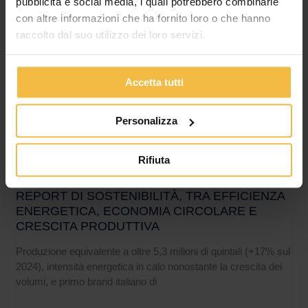
pubblicità e social media, i quali potrebbero combinarle
con altre informazioni che ha fornito loro o che hanno
raccolto dal suo utilizzo dei loro servizi.
Accetta tutti
Personalizza
Rifiuta
CONSORZIO AGRARIO DI CREMONA:
PUBBLICATA LA TERZA EDIZIONE DEL
REPORT DI SOSTENIBILITÀ, TRA EFFICIENZA
ENERGETICA, ECONOMIA CIRCOLARE E
CRESCITA PRODUTTIVA
Produzione equivalente a oltre 5,3 milioni di quintali (+17% sul
2024), intensità energetica in calo nonostante la crescita dei
volumi, e primo brand italiano di