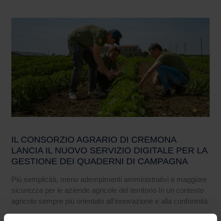
IL CONSORZIO AGRARIO DI CREMONA
LANCIA IL NUOVO SERVIZIO DIGITALE PER LA
GESTIONE DEI QUADERNI DI CAMPAGNA
Più semplicità, meno adempimenti amministrativi e maggiore
sicurezza per le aziende agricole del territorio In un contesto
agricolo sempre più orientato all’innovazione e alla conformità