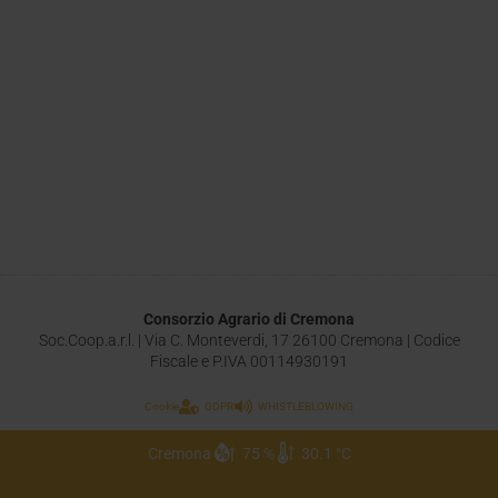
Consorzio Agrario di Cremona
Soc.Coop.a.r.l. | Via C. Monteverdi, 17 26100 Cremona | Codice
Fiscale e P.IVA 00114930191
Cookie
GDPR
WHISTLEBLOWING
Cremona
75 %
30.1 °C