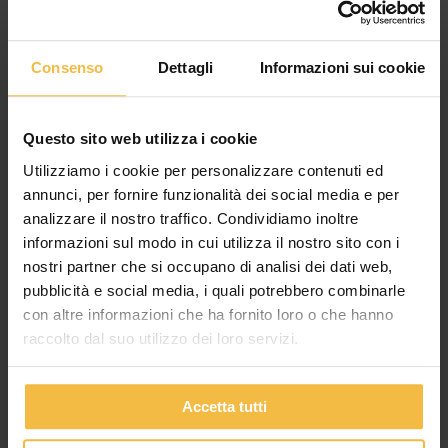
Consenso
Dettagli
Informazioni sui cookie
Questo sito web utilizza i cookie
Utilizziamo i cookie per personalizzare contenuti ed
annunci, per fornire funzionalità dei social media e per
analizzare il nostro traffico. Condividiamo inoltre
informazioni sul modo in cui utilizza il nostro sito con i
IL CONSORZIO AGRARIO DI CREMONA
nostri partner che si occupano di analisi dei dati web,
APPROVA IL BILANCIO 2025: CRESCE IL
pubblicità e social media, i quali potrebbero combinarle
FATTURATO, MIGLIORANO REDDITIVITÀ E
con altre informazioni che ha fornito loro o che hanno
SOLIDITÀ PATRIMONIALE
raccolto dal suo utilizzo dei loro servizi.
L’Assemblea dei Soci conferma la fiducia nel percorso di
sviluppo del Consorzio. Valore della produzione a oltre 340
milioni di euro, utile netto a 674
Accetta tutti