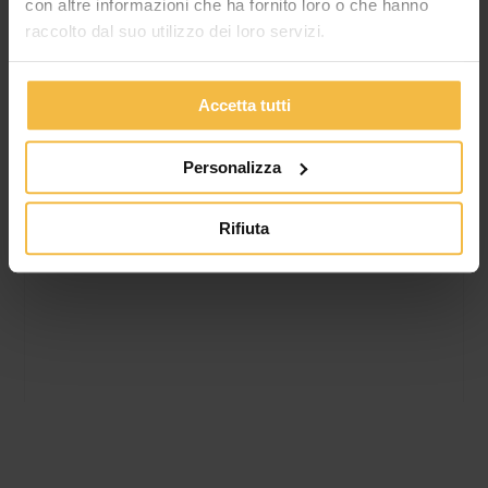
con altre informazioni che ha fornito loro o che hanno
raccolto dal suo utilizzo dei loro servizi.
IL CONSORZIO AGRARIO DI CREMONA
Accetta tutti
APPROVA IL BILANCIO 2025: CRESCE IL
FATTURATO, MIGLIORANO REDDITIVITÀ E
SOLIDITÀ PATRIMONIALE
Personalizza
L’Assemblea dei Soci conferma la fiducia nel percorso di
Rifiuta
sviluppo del Consorzio. Valore della produzione a oltre 340
milioni di euro, utile netto a 674