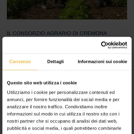
IL CONSORZIO AGRARIO DI CREMONA
LANCIA IL NUOVO SERVIZIO DIGITALE PER LA
GESTIONE DEI QUADERNI DI CAMPAGNA
Più semplicità, meno adempimenti amministrativi e maggiore
Consenso
Dettagli
Informazioni sui cookie
sicurezza per le aziende agricole del territorio In un contesto
agricolo sempre più orientato all’innovazione e alla conformità
Questo sito web utilizza i cookie
Utilizziamo i cookie per personalizzare contenuti ed
annunci, per fornire funzionalità dei social media e per
analizzare il nostro traffico. Condividiamo inoltre
informazioni sul modo in cui utilizza il nostro sito con i
nostri partner che si occupano di analisi dei dati web,
pubblicità e social media, i quali potrebbero combinarle