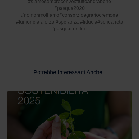
#
siamosempreconvoi
#
tuttoandràbene
#
pasqua2020
#
noinonmolliamo
#
consorzioagrariocremona
#
lunionefalaforza
#
speranza
#
fiducia
#
solidarietà
#
pasquaconituoi
Potrebbe Interessarti Anche..