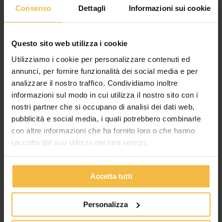
Consenso
Dettagli
Informazioni sui cookie
Questo sito web utilizza i cookie
Utilizziamo i cookie per personalizzare contenuti ed
annunci, per fornire funzionalità dei social media e per
IL CONSORZIO AGRARIO DI CREMONA
analizzare il nostro traffico. Condividiamo inoltre
APPROVA IL BILANCIO 2025: CRESCE IL
informazioni sul modo in cui utilizza il nostro sito con i
FATTURATO, MIGLIORANO REDDITIVITÀ E
nostri partner che si occupano di analisi dei dati web,
SOLIDITÀ PATRIMONIALE
pubblicità e social media, i quali potrebbero combinarle
L’Assemblea dei Soci conferma la fiducia nel percorso di
con altre informazioni che ha fornito loro o che hanno
sviluppo del Consorzio. Valore della produzione a oltre 340
raccolto dal suo utilizzo dei loro servizi.
milioni di euro, utile netto a 674
Accetta tutti
Personalizza