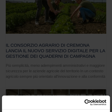
IL CONSORZIO AGRARIO DI CREMONA
LANCIA IL NUOVO SERVIZIO DIGITALE PER LA
GESTIONE DEI QUADERNI DI CAMPAGNA
Più semplicità, meno adempimenti amministrativi e maggiore
sicurezza per le aziende agricole del territorio In un contesto
agricolo sempre più orientato all’innovazione e alla conformità