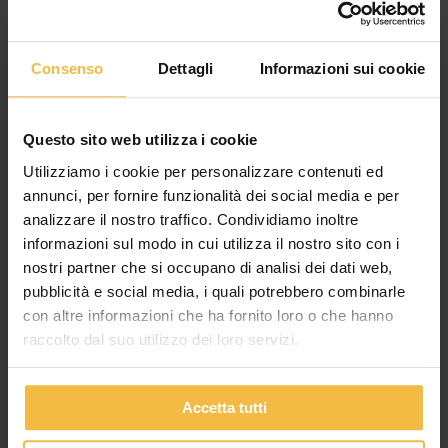
Consenso
Dettagli
Informazioni sui cookie
Questo sito web utilizza i cookie
Utilizziamo i cookie per personalizzare contenuti ed
annunci, per fornire funzionalità dei social media e per
analizzare il nostro traffico. Condividiamo inoltre
informazioni sul modo in cui utilizza il nostro sito con i
IL CONSORZIO AGRARIO DI CREMONA
nostri partner che si occupano di analisi dei dati web,
APPROVA IL BILANCIO 2025: CRESCE IL
pubblicità e social media, i quali potrebbero combinarle
FATTURATO, MIGLIORANO REDDITIVITÀ E
con altre informazioni che ha fornito loro o che hanno
SOLIDITÀ PATRIMONIALE
raccolto dal suo utilizzo dei loro servizi.
L’Assemblea dei Soci conferma la fiducia nel percorso di
sviluppo del Consorzio. Valore della produzione a oltre 340
milioni di euro, utile netto a 674
Accetta tutti