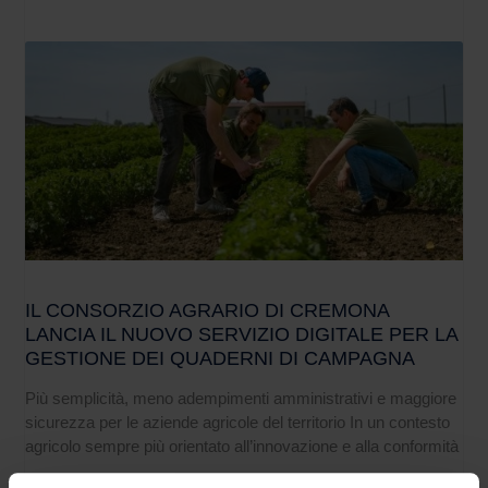
IL CONSORZIO AGRARIO DI CREMONA
LANCIA IL NUOVO SERVIZIO DIGITALE PER LA
GESTIONE DEI QUADERNI DI CAMPAGNA
Più semplicità, meno adempimenti amministrativi e maggiore
sicurezza per le aziende agricole del territorio In un contesto
agricolo sempre più orientato all’innovazione e alla conformità