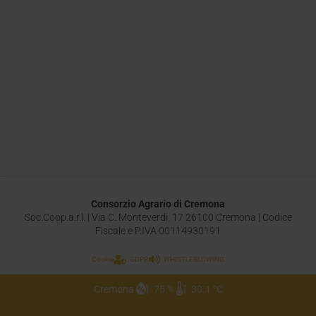
Consorzio Agrario di Cremona
Soc.Coop.a.r.l. | Via C. Monteverdi, 17 26100 Cremona | Codice
Fiscale e P.IVA 00114930191
Cookie
GDPR
WHISTLEBLOWING
Cremona
75 %
30.1 °C