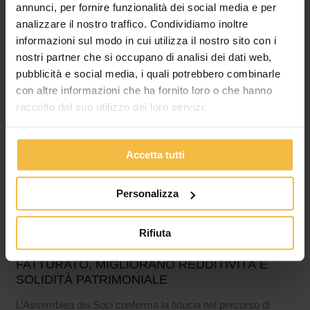
annunci, per fornire funzionalità dei social media e per
sicurezza per le aziende agricole del territorio In un contesto
analizzare il nostro traffico. Condividiamo inoltre
agricolo sempre più orientato all’innovazione e alla conformità
informazioni sul modo in cui utilizza il nostro sito con i
nostri partner che si occupano di analisi dei dati web,
pubblicità e social media, i quali potrebbero combinarle
con altre informazioni che ha fornito loro o che hanno
raccolto dal suo utilizzo dei loro servizi.
Accetta tutti
Personalizza
Rifiuta
IL CONSORZIO AGRARIO DI CREMONA
APPROVA IL BILANCIO 2025: CRESCE IL
FATTURATO, MIGLIORANO REDDITIVITÀ E
SOLIDITÀ PATRIMONIALE
L’Assemblea dei Soci conferma la fiducia nel percorso di