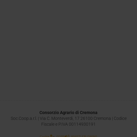
Consorzio Agrario di Cremona
Soc.Coop.a.r.l. | Via C. Monteverdi, 17 26100 Cremona | Codice
Fiscale e P.IVA 00114930191
Cookie
GDPR
WHISTLEBLOWING