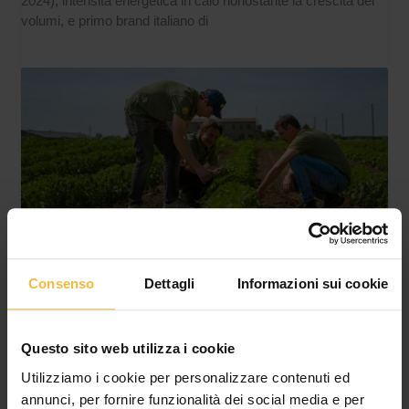
2024), intensità energetica in calo nonostante la crescita dei
volumi, e primo brand italiano di
Consenso
Dettagli
Informazioni sui cookie
IL CONSORZIO AGRARIO DI CREMONA
LANCIA IL NUOVO SERVIZIO DIGITALE PER LA
GESTIONE DEI QUADERNI DI CAMPAGNA
Questo sito web utilizza i cookie
Più semplicità, meno adempimenti amministrativi e maggiore
Utilizziamo i cookie per personalizzare contenuti ed
sicurezza per le aziende agricole del territorio In un contesto
annunci, per fornire funzionalità dei social media e per
agricolo sempre più orientato all’innovazione e alla conformità