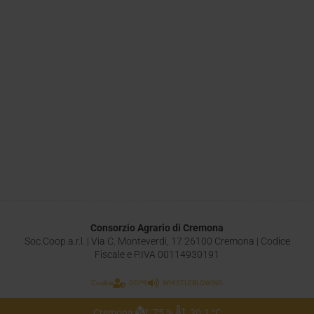
Consorzio Agrario di Cremona
Soc.Coop.a.r.l. | Via C. Monteverdi, 17 26100 Cremona | Codice
Fiscale e P.IVA 00114930191
Cookie
GDPR
WHISTLEBLOWING
Cremona
75 %
30.1 °C