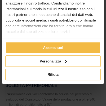
analizzare il nostro traffico. Condividiamo inoltre
informazioni sul modo in cui utilizza il nostro sito con i
nostri partner che si occupano di analisi dei dati web,
pubblicità e social media, i quali potrebbero combinarle
con altre informazioni che ha fornito loro o che hanno
raccolto dal suo utilizzo dei loro servizi.
Accetta tutti
Personalizza
IL CONSORZIO AGRARIO DI CREMONA
Rifiuta
APPROVA IL BILANCIO 2025: CRESCE IL
FATTURATO, MIGLIORANO REDDITIVITÀ E
SOLIDITÀ PATRIMONIALE
L’Assemblea dei Soci conferma la fiducia nel percorso di
sviluppo del Consorzio. Valore della produzione a oltre 340
milioni di euro, utile netto a 674