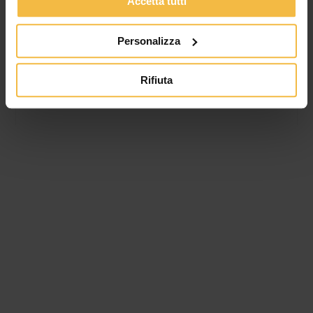
Accetta tutti
sviluppo del Consorzio. Valore della produzione a oltre 340
milioni di euro, utile netto a 674
Personalizza
Rifiuta