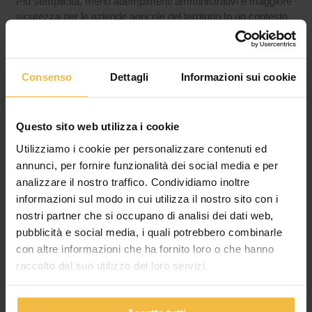
Più semplicità, meno adempimenti amministrativi e maggiore
sicurezza per le aziende agricole del territorio In un contesto
agricolo sempre più orientato all’innovazione e alla conformità
Consenso
Dettagli
Informazioni sui cookie
Questo sito web utilizza i cookie
Utilizziamo i cookie per personalizzare contenuti ed
annunci, per fornire funzionalità dei social media e per
analizzare il nostro traffico. Condividiamo inoltre
informazioni sul modo in cui utilizza il nostro sito con i
nostri partner che si occupano di analisi dei dati web,
pubblicità e social media, i quali potrebbero combinarle
IL CONSORZIO AGRARIO DI CREMONA
con altre informazioni che ha fornito loro o che hanno
APPROVA IL BILANCIO 2025: CRESCE IL
raccolto dal suo utilizzo dei loro servizi.
FATTURATO, MIGLIORANO REDDITIVITÀ E
SOLIDITÀ PATRIMONIALE
L’Assemblea dei Soci conferma la fiducia nel percorso di