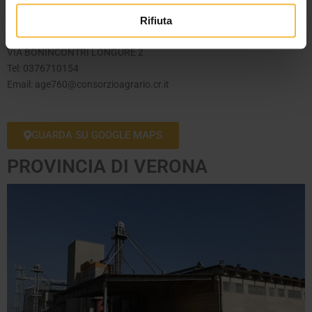
Rifiuta
ASOLA
VIA BONINCONTRI LONGURE 2
Tel:
0376710154
Email:
age760@consorzioagrario.cr.it
GUARDA SU GOOGLE MAPS
PROVINCIA DI VERONA