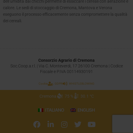
dell’umidità dai chicchi permette di essiccare i cereali con aerazione e
calore. Le sedi di stoccaggio di Cremona, Mantova e Verona
eseguono il processo efficacemente senza compromettere la qualità
dei cereali.
Consorzio Agrario di Cremona
Soc.Coop.a.r.l. | Via C. Monteverdi, 17 26100 Cremona | Codice
Fiscale e P.IVA 00114930191
Cookie
GDPR
WHISTLEBLOWING
Cremona
75 %
30.1 °C
ITALIANO
ENGLISH