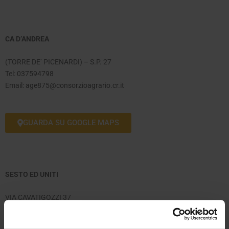
CA D’ANDREA
(TORRE DE’ PICENARDI) – S.P. 27
Tel:
037594798
Email:
age875@consorzioagrario.cr.it
GUARDA SU GOOGLE MAPS
SESTO ED UNITI
VIA CAVATIGOZZI 37
Tel:
0372403248
Email:
age500@consorzioagrario.cr.it