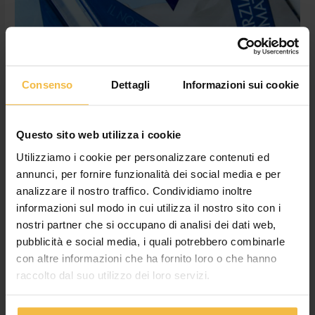
AL
CONSORZIO
AGRARIO
DI
CREMONA
IL LATTE DELLA SOLIDARIETA’ IN
Consenso
Dettagli
Informazioni sui cookie
VENDITA DOMANI AL CONSORZIO
AGRARIO DI CREMONA
Questo sito web utilizza i cookie
News
/
adminconsorzioac
Utilizziamo i cookie per personalizzare contenuti ed
Un gesto importante nei confronti delle aziende del settore
annunci, per fornire funzionalità dei social media e per
zootecnico Far conoscere ai consumatori il vero latte Made in
analizzare il nostro traffico. Condividiamo inoltre
Italy, difendendo le stalle lombarde e mettendo al sicuro il
informazioni sul modo in cui utilizza il nostro sito con i
sistema zootecnico regionale che produce il 40% del latte
nostri partner che si occupano di analisi dei dati web,
italiano. Questi gli obiettivi del “latte della solidarieta”” e del
pubblicità e social media, i quali potrebbero combinarle
piano salva stalle messo a punto da Coldiretti e […]
con altre informazioni che ha fornito loro o che hanno
Leggi tutto »
raccolto dal suo utilizzo dei loro servizi.