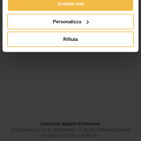
Accetta tutti
Personalizza
Rifiuta
Consorzio Agrario di Cremona
Soc.Coop.a.r.l. | Via C. Monteverdi, 17 26100 Cremona | Codice
Fiscale e P.IVA 00114930191