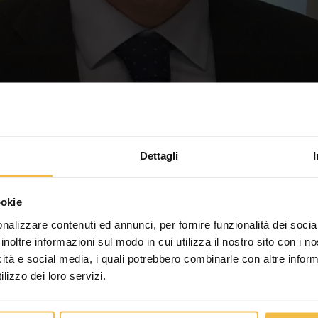
Dettagli
lagnino per l’incontro con l’assessor
ookie
nalizzare contenuti ed annunci, per fornire funzionalità dei socia
inoltre informazioni sul modo in cui utilizza il nostro sito con i 
’incontro di questa mattina presso la nostra filiale di Malagnino
icità e social media, i quali potrebbero combinarle con altre inform
l’agricoltura lombarda: Imprese ed Istituzioni di fronte alla sfi
lizzo dei loro servizi.
nno partecipato: il nostro presidente Paolo Voltini (che è anche