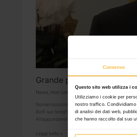
Consenso
Grande partecipazione a Ma
Questo sito web utilizza i c
News
,
Non categorizzato
/
adminconsorzioac
Utilizziamo i cookie per perso
nostro traffico. Condividiamo 
Numerosissimi agricoltori hanno presto parte all
di analisi dei dati web, pubbl
Rolfi sul tema“L’impatto della Pac e del Psr sul
che hanno raccolto dal suo uti
All’appuntamento, organizzato da Coldiretti, ha
Leggi tutto »