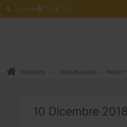
Vai
Cremona
75 %
21.8 °C
al
contenuto
CONSORZIO
ASSEMBLEA 2026
PRODOTTI
10 Dicembre 201