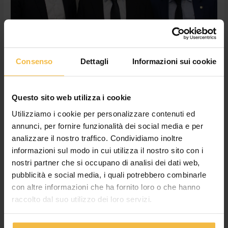
nuovo
presidente
di
Coldiretti
Lombardia
Consenso
Dettagli
Informazioni sui cookie
Il nostro presidente Paolo Voltini è il
nuovo presidente di Coldiretti
Questo sito web utilizza i cookie
Lombardia
Utilizziamo i cookie per personalizzare contenuti ed
News
,
Non categorizzato
/
adminconsorzioac
annunci, per fornire funzionalità dei social media e per
analizzare il nostro traffico. Condividiamo inoltre
CREMONA – Il nostro presidente Paolo Voltini è il nuovo
informazioni sul modo in cui utilizza il nostro sito con i
Presidente di Coldiretti Lombardia, la principale associazione di
rappresentanza agricola regionale. Voltini, già presidente di
nostri partner che si occupano di analisi dei dati web,
Coldiretti Cremona, è stato eletto all’unanimità dall’Assemblea
pubblicità e social media, i quali potrebbero combinarle
dei delegati lombardi che si è tenuta presso la sede di via
con altre informazioni che ha fornito loro o che hanno
Fabio Filzi 27 a Milano alla presenza dell’Assessore regionale
raccolto dal suo utilizzo dei loro servizi.
all’Agricoltura, Alimentazione […]