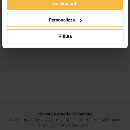
Leggi tutto »
Accetta tutti
Personalizza
Rifiuta
Consorzio Agrario di Cremona
Soc.Coop.a.r.l. | Via C. Monteverdi, 17 26100 Cremona | Codice
Fiscale e P.IVA 00114930191