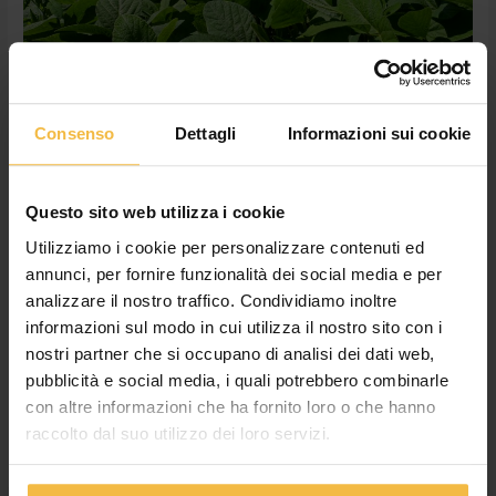
minima
lavorazione
del
terreno
Consenso
Dettagli
Informazioni sui cookie
Semina della soia di primo raccolto
con minima lavorazione del terreno
Questo sito web utilizza i cookie
Lascia un commento
/
Agronomico
,
Blog
/
Cossetto Giulia
Utilizziamo i cookie per personalizzare contenuti ed
La soia di primo raccolto è una coltura che deve dare il
annunci, per fornire funzionalità dei social media e per
massimo dei suoi frutti in tutti gli ambienti coltivati tramite una
analizzare il nostro traffico. Condividiamo inoltre
corretta gestione tecnica della coltivazione. La preparazione
informazioni sul modo in cui utilizza il nostro sito con i
del terreno nelle giuste condizioni di umidità (in gergo, terreno
nostri partner che si occupano di analisi dei dati web,
in tempera) è fondamentale per l’ottenimento di un ottimo letto
pubblicità e social media, i quali potrebbero combinarle
di semina che accolga il […]
con altre informazioni che ha fornito loro o che hanno
raccolto dal suo utilizzo dei loro servizi.
Leggi tutto »