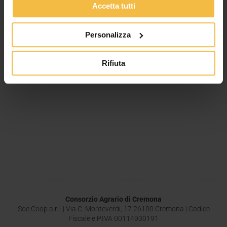
Accetta tutti
Personalizza
Rifiuta
Consorzio Agrario di Cremona
Soc.Coop.a.r.l. | Via C. Monteverdi, 17 26100 Cremona | Codice
Fiscale e P.IVA 00114930191