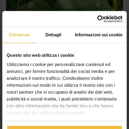
Consenso
Dettagli
Informazioni sui cookie
Questo sito web utilizza i cookie
Utilizziamo i cookie per personalizzare contenuti ed
annunci, per fornire funzionalità dei social media e per
analizzare il nostro traffico. Condividiamo inoltre
Azioni di contrasto alla cimice
informazioni sul modo in cui utilizza il nostro sito con i
asiatica
nostri partner che si occupano di analisi dei dati web,
pubblicità e social media, i quali potrebbero combinarle
Lascia un commento
/
News
/
Cossetto Giulia
con altre informazioni che ha fornito loro o che hanno
Focus cimice asiatica (halyomorpha halys)Tra le oltre 200
raccolto dal suo utilizzo dei loro servizi.
specie vegetali colpite da questo insetto, c’è anche la soia,
coltura molto diffusa nel nostro territorio.Il danno sulla soia è
duplice: in primo luogo perché i baccelli e i semi vengono