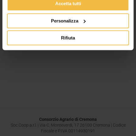
Accetta tutti
punti, causando la cattiva formazione degli stessi con un
logico forte calo produttivo e qualitativo. In […]
Personalizza
Leggi tutto »
Rifiuta
Consorzio Agrario di Cremona
Soc.Coop.a.r.l. | Via C. Monteverdi, 17 26100 Cremona | Codice
Fiscale e P.IVA 00114930191