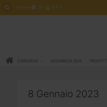
Vai
Cremona
75 %
21.8 °C
al
contenuto
CONSORZIO
ASSEMBLEA 2026
PRODOTTI
8 Gennaio 2023