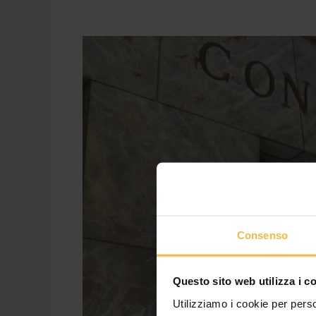
2022,
un
altro
anno
da
record,
aumento
del
fatturato
a
320
mln
Consenso
e
nuovi
investimenti
Questo sito web utilizza i c
Utilizziamo i cookie per perso