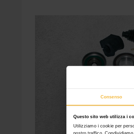
Campagna
2023:
in
campo
con
voi
con
il
servizio
reperibilità
Consenso
Questo sito web utilizza i c
Utilizziamo i cookie per perso
nostro traffico. Condividiamo 