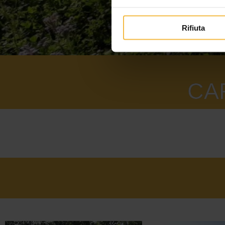
Rifiuta
CA