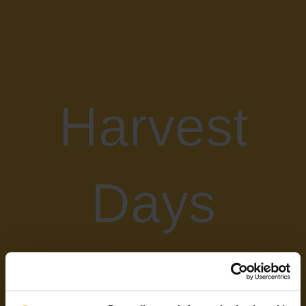
Harvest
Days
Gradella -