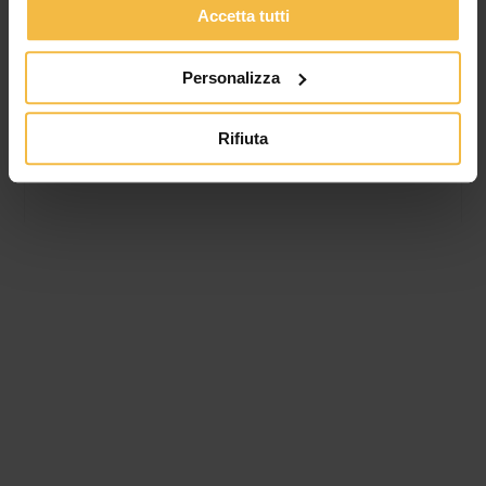
Accetta tutti
L’Assemblea dei Soci conferma la fiducia nel percorso di
sviluppo del Consorzio. Valore della produzione a oltre 340
milioni di euro, utile netto a 674
Personalizza
Rifiuta