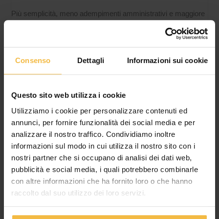
Più semplicità, meno adempimenti amministrativi e maggiore
sicurezza per le aziende agricole del territorio In un contesto
agricolo sempre più orientato all’innovazione e alla conformità
Consenso
Dettagli
Informazioni sui cookie
Questo sito web utilizza i cookie
Utilizziamo i cookie per personalizzare contenuti ed
annunci, per fornire funzionalità dei social media e per
analizzare il nostro traffico. Condividiamo inoltre
informazioni sul modo in cui utilizza il nostro sito con i
nostri partner che si occupano di analisi dei dati web,
pubblicità e social media, i quali potrebbero combinarle
IL CONSORZIO AGRARIO DI CREMONA
con altre informazioni che ha fornito loro o che hanno
APPROVA IL BILANCIO 2025: CRESCE IL
raccolto dal suo utilizzo dei loro servizi.
FATTURATO, MIGLIORANO REDDITIVITÀ E
SOLIDITÀ PATRIMONIALE