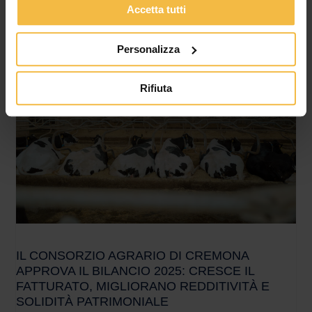
Accetta tutti
Più semplicità, meno adempimenti amministrativi e maggiore
sicurezza per le aziende agricole del territorio In un contesto
agricolo sempre più orientato all’innovazione e alla conformità
Personalizza
Rifiuta
IL CONSORZIO AGRARIO DI CREMONA
APPROVA IL BILANCIO 2025: CRESCE IL
FATTURATO, MIGLIORANO REDDITIVITÀ E
SOLIDITÀ PATRIMONIALE