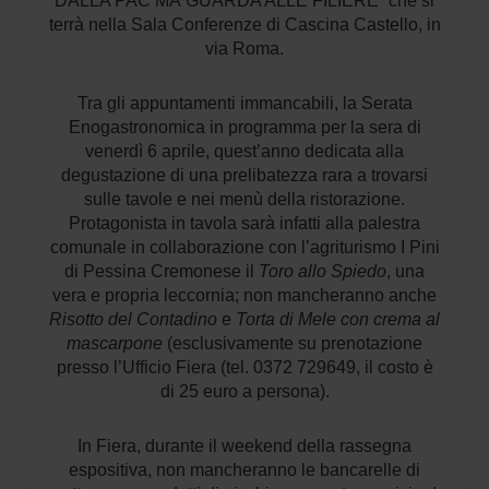
DALLA PAC MA GUARDA ALLE FILIERE” che si
terrà nella Sala Conferenze di Cascina Castello, in
via Roma.
Tra gli appuntamenti immancabili, la Serata
Enogastronomica in programma per la sera di
venerdì 6 aprile, quest’anno dedicata alla
degustazione di una prelibatezza rara a trovarsi
sulle tavole e nei menù della ristorazione.
Protagonista in tavola sarà infatti alla palestra
comunale in collaborazione con l’agriturismo I Pini
di Pessina Cremonese il
Toro allo Spiedo
, una
vera e propria leccornia; non mancheranno anche
Risotto del Contadino
e
Torta di Mele
con crema al
mascarpone
(esclusivamente su prenotazione
presso l’Ufficio Fiera (tel. 0372 729649, il costo è
di 25 euro a persona).
In Fiera, durante il weekend della rassegna
espositiva, non mancheranno le bancarelle di