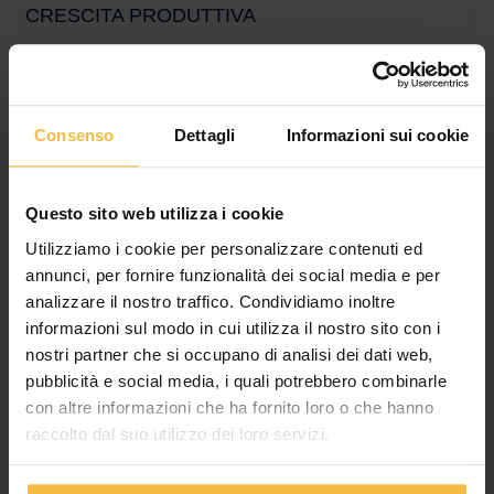
CRESCITA PRODUTTIVA
Produzione equivalente a oltre 5,3 milioni di quintali (+17% sul
2024), intensità energetica in calo nonostante la crescita dei
volumi, e primo brand italiano di
Consenso
Dettagli
Informazioni sui cookie
Questo sito web utilizza i cookie
Utilizziamo i cookie per personalizzare contenuti ed
annunci, per fornire funzionalità dei social media e per
analizzare il nostro traffico. Condividiamo inoltre
informazioni sul modo in cui utilizza il nostro sito con i
nostri partner che si occupano di analisi dei dati web,
pubblicità e social media, i quali potrebbero combinarle
con altre informazioni che ha fornito loro o che hanno
IL CONSORZIO AGRARIO DI CREMONA
raccolto dal suo utilizzo dei loro servizi.
LANCIA IL NUOVO SERVIZIO DIGITALE PER LA
GESTIONE DEI QUADERNI DI CAMPAGNA