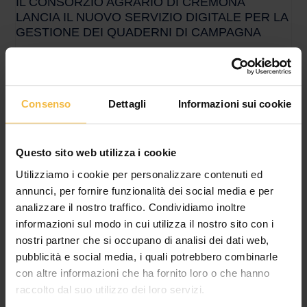
IL CONSORZIO AGRARIO DI CREMONA
LANCIA IL NUOVO SERVIZIO DIGITALE PER LA
GESTIONE DEI QUADERNI DI CAMPAGNA
Più semplicità, meno adempimenti amministrativi e maggiore
sicurezza per le aziende agricole del territorio In un contesto
agricolo sempre più orientato all’innovazione e alla conformità
Consenso
Dettagli
Informazioni sui cookie
Questo sito web utilizza i cookie
Utilizziamo i cookie per personalizzare contenuti ed
annunci, per fornire funzionalità dei social media e per
analizzare il nostro traffico. Condividiamo inoltre
informazioni sul modo in cui utilizza il nostro sito con i
nostri partner che si occupano di analisi dei dati web,
pubblicità e social media, i quali potrebbero combinarle
con altre informazioni che ha fornito loro o che hanno
raccolto dal suo utilizzo dei loro servizi.
IL CONSORZIO AGRARIO DI CREMONA
APPROVA IL BILANCIO 2025: CRESCE IL