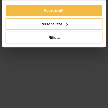
FATTURATO, MIGLIORANO REDDITIVITÀ E
SOLIDITÀ PATRIMONIALE
Accetta tutti
L’Assemblea dei Soci conferma la fiducia nel percorso di
Personalizza
sviluppo del Consorzio. Valore della produzione a oltre 340
milioni di euro, utile netto a 674
Rifiuta