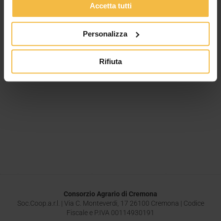
Accetta tutti
Personalizza
Rifiuta
Consorzio Agrario di Cremona
Soc.Coop.a.r.l. | Via C. Monteverdi, 17 26100 Cremona | Codice
Fiscale e P.IVA 00114930191