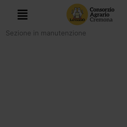
Vai
al
Main
contenuto
Menu
Sezione in manutenzione