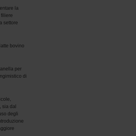
entare la
filiere
ra settore
latte bovino
ranella per
angimistico di
icole,
, sia dal
uso degli
introduzione
aggiore