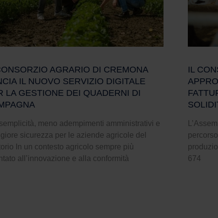
 CONSORZIO AGRARIO DI CREMONA
IL CO
CIA IL NUOVO SERVIZIO DIGITALE
APPROV
R LA GESTIONE DEI QUADERNI DI
FATTU
MPAGNA
SOLID
semplicità, meno adempimenti amministrativi e
L’Assemb
iore sicurezza per le aziende agricole del
percorso
itorio In un contesto agricolo sempre più
produzion
ntato all’innovazione e alla conformità
674