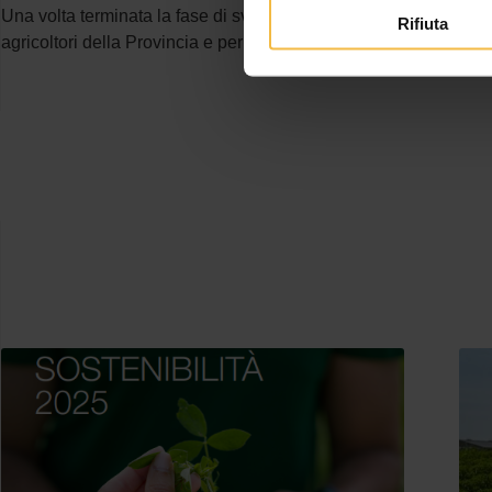
Una volta terminata la fase di sviluppo del progetto tutte le tec
Rifiuta
agricoltori della Provincia e per tutte le superfici coltivate.