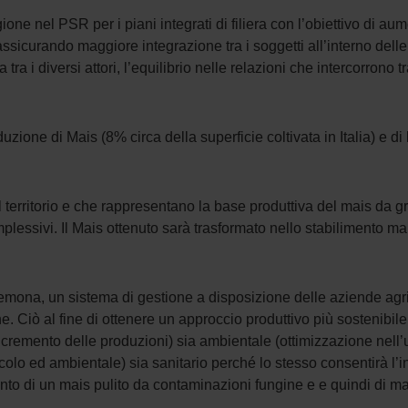
one nel PSR per i piani integrati di filiera con l’obiettivo di aum
sicurando maggiore integrazione tra i soggetti all’interno delle 
tra i diversi attori, l’equilibrio nelle relazioni che intercorrono t
ione di Mais (8% circa della superficie coltivata in Italia) e di 
l territorio e che rappresentano la base produttiva del mais da g
omplessivi. Il Mais ottenuto sarà trasformato nello stabilimento m
 Cremona, un sistema di gestione a disposizione delle aziende agr
ne. Ciò al fine di ottenere un approccio produttivo più sostenibile
ncremento delle produzioni) sia ambientale (ottimizzazione nell’
icolo ed ambientale) sia sanitario perché lo stesso consentirà l’
imento di un mais pulito da contaminazioni fungine e e quindi di m