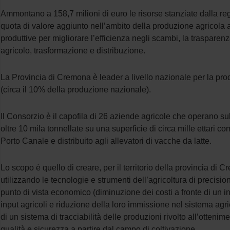
Ammontano a 158,7 milioni di euro le risorse stanziate dalla regi
quota di valore aggiunto nell’ambito della produzione agricola as
produttive per migliorare l’efficienza negli scambi, la trasparenza 
agricolo, trasformazione e distribuzione.
La Provincia di Cremona è leader a livello nazionale per la produz
(circa il 10% della produzione nazionale).
Il Consorzio è il capofila di 26 aziende agricole che operano su
oltre 10 mila tonnellate su una superficie di circa mille ettari c
Porto Canale e distribuito agli allevatori di vacche da latte.
Lo scopo è quello di creare, per il territorio della provincia di
utilizzando le tecnologie e strumenti dell’agricoltura di precisio
punto di vista economico (diminuzione dei costi a fronte di un i
input agricoli e riduzione della loro immissione nel sistema agr
di un sistema di tracciabilità delle produzioni rivolto all’otten
qualità e sicurezza a partire dal campo di coltivazione.