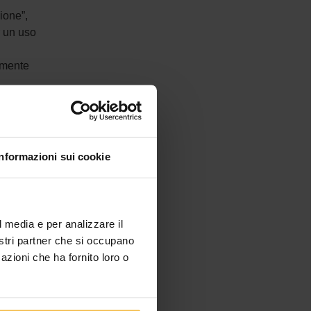
sione”,
r un uso
tamente
artner
e
.
Informazioni sui cookie
lità del
ase di test
ntegrazione
l media e per analizzare il
nostri partner che si occupano
azioni che ha fornito loro o
lo grazie
vati