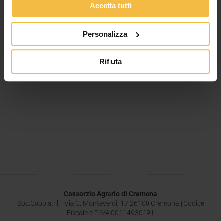
Accetta tutti
Personalizza
Rifiuta
Consorzio Agrario di Cremona
Soc.Coop.a.r.l. | Via C. Monteverdi, 17 26100 Cremona | Codice
Fiscale e P.IVA 00114930191