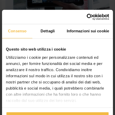
e
zero
preoccupazioni
4.0for you: pacchetto completo con
Consenso
Dettagli
Informazioni sui cookie
tanti benefici e zero preoccupazioni
Lascia un commento
/
Macchine
,
News
,
Non categorizzato
/
Cossetto Giulia
Questo sito web utilizza i cookie
Per beneficiare dei contributi relativi all’agricoltura 4.0 senza
Utilizziamo i cookie per personalizzare contenuti ed
preoccupazioni e senza alcuna fatica rivolgiti al nostro servizio
annunci, per fornire funzionalità dei social media e per
macchine. Per tutti i dettagli clicca QUI
analizzare il nostro traffico. Condividiamo inoltre
informazioni sul modo in cui utilizza il nostro sito con i
Leggi tutto »
nostri partner che si occupano di analisi dei dati web,
pubblicità e social media, i quali potrebbero combinarle
con altre informazioni che ha fornito loro o che hanno
raccolto dal suo utilizzo dei loro servizi.