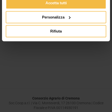
Leggi tutto »
Accetta tutti
Personalizza
Rifiuta
Consorzio Agrario di Cremona
Soc.Coop.a.r.l. | Via C. Monteverdi, 17 26100 Cremona | Codice
Fiscale e P.IVA 00114930191