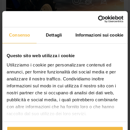
un
webinar
Consenso
Dettagli
Informazioni sui cookie
Progetto Smart Farming: risultati e
Questo sito web utilizza i cookie
conclusioni in un webinar
Utilizziamo i cookie per personalizzare contenuti ed
News
,
Non categorizzato
/
adminconsorzioac
annunci, per fornire funzionalità dei social media e per
analizzare il nostro traffico. Condividiamo inoltre
Si terrà venerdì 15 gennaio dalle 15.30 il webinar di
informazioni sul modo in cui utilizza il nostro sito con i
conclusione del Progetto Integrato di Filiera “Smart Farming –
nostri partner che si occupano di analisi dei dati web,
CONSORZIO AGRARIO CREMONA, Tracciabilità del prodotto
pubblicità e social media, i quali potrebbero combinarle
per la sostenibilità e la competitività della filiera mais”
(presentato nell’ambito del Programma di Sviluppo Rurale 2014
con altre informazioni che ha fornito loro o che hanno
– 2020 della Regione Lombardia e approvato con Decreto N.
raccolto dal suo utilizzo dei loro servizi.
13598 DEL 3/11/2017). L’accordo, che […]