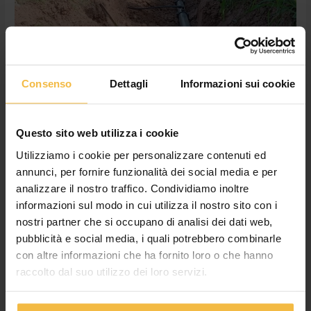
subirrigazione
Consenso
Dettagli
Informazioni sui cookie
Questo sito web utilizza i cookie
Utilizziamo i cookie per personalizzare contenuti ed
annunci, per fornire funzionalità dei social media e per
analizzare il nostro traffico. Condividiamo inoltre
informazioni sul modo in cui utilizza il nostro sito con i
nostri partner che si occupano di analisi dei dati web,
Acqua, bene sempre più prezioso:
pubblicità e social media, i quali potrebbero combinarle
passa alla subirrigazione
con altre informazioni che ha fornito loro o che hanno
raccolto dal suo utilizzo dei loro servizi.
Lascia un commento
/
Agronomico
,
Blog
/
Cossetto Giulia
In questo 2022 stiamo fronteggiando una siccità che non si