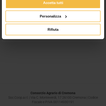
vedeva da decenni e che ci fa capire ancora di più quanto sia
Accetta tutti
vitale per noi preservare l’acqua. Gestirla al meglio è
un’opzione non più rimandabile. E’ fondamentale passare
Personalizza
quanto prima a metodi di irrigazione più sostenibili, che però, al
contempo, siano anche efficaci in […]
Rifiuta
Leggi tutto »
Consorzio Agrario di Cremona
Soc.Coop.a.r.l. | Via C. Monteverdi, 17 26100 Cremona | Codice
Fiscale e P.IVA 00114930191