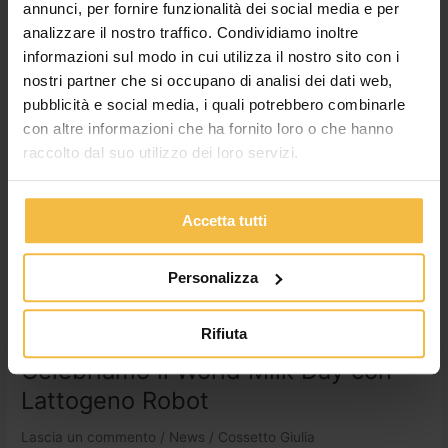
Roberto e papà Mauro (vedi foto […]
annunci, per fornire funzionalità dei social media e per
analizzare il nostro traffico. Condividiamo inoltre
Leggi tutto »
informazioni sul modo in cui utilizza il nostro sito con i
nostri partner che si occupano di analisi dei dati web,
pubblicità e social media, i quali potrebbero combinarle
Celebriamo
con altre informazioni che ha fornito loro o che hanno
il
raccolto dal suo utilizzo dei loro servizi.
World
Milk
Day
Accetta tutti
con
Lattogeno
Robot
Personalizza
Rifiuta
Celebriamo il World Milk Day con
Lattogeno Robot
Lascia un commento
/
News
/
Cossetto Giulia