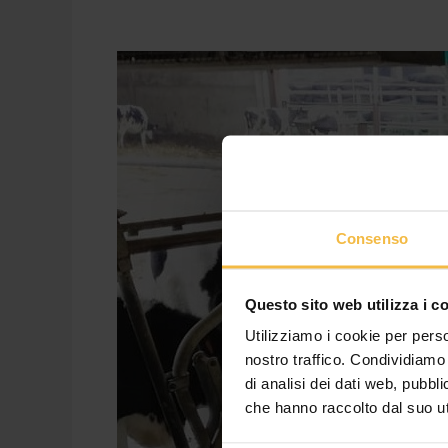
Dal
vitello
alla
manza
gravida:
piano
per
una
Consenso
corretta
alimentazione
Questo sito web utilizza i c
Utilizziamo i cookie per perso
nostro traffico. Condividiamo 
di analisi dei dati web, pubbl
che hanno raccolto dal suo uti