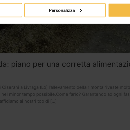
Personalizza
ida: piano per una corretta alimentaz
i Ciserani a Livraga (Lo) l’allevamento della rimonta riveste molt
e nel minor tempo possibile.Come farlo? Garantendo ad ogni fa
ffidiamo ai nostri top di […]