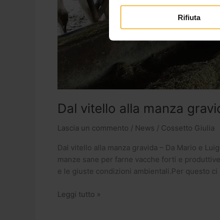
Rifiuta
Dal vitello alla manza grav
Lascia un commento
/
News
/
Cossetto Giulia
Dal vitello alla manza gravida – Da Mario e Luig
manze sane per farne vacche forti e produttiv
e le giuste condizioni ambientali.Per questo ci a
Leggi tutto »