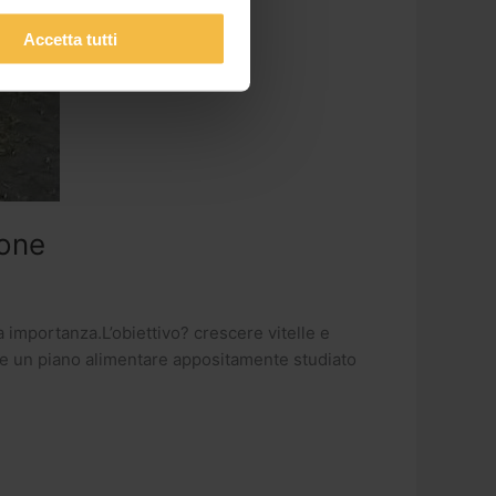
Accetta tutti
ione
a importanza.L’obiettivo? crescere vitelle e
se un piano alimentare appositamente studiato