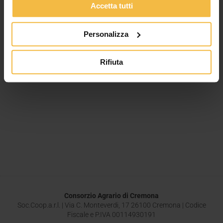
Accetta tutti
Personalizza
Rifiuta
Consorzio Agrario di Cremona
Soc.Coop.a.r.l. | Via C. Monteverdi, 17 26100 Cremona | Codice
Fiscale e P.IVA 00114930191