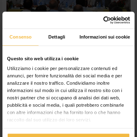
2017
conferma
crescita
e
sviluppo
Consenso
Dettagli
Informazioni sui cookie
Nominato il nuovo CdA. Il bilancio
2017 conferma crescita e sviluppo
Questo sito web utilizza i cookie
News
,
Non categorizzato
/
adminconsorzioac
Utilizziamo i cookie per personalizzare contenuti ed
CREMONA – Si è tenuta oggi, lunedì 25 giugno, in prima
annunci, per fornire funzionalità dei social media e per
convocazione presso la sede del Servizio Macchine in via delle
analizzare il nostro traffico. Condividiamo inoltre
vigne 210, in un clima di grande serenità e distensione,
informazioni sul modo in cui utilizza il nostro sito con i
l’Assemblea generale dei delegati del Consorzio Agrario di
nostri partner che si occupano di analisi dei dati web,
Cremona. Tra i punti all’ordine del giorno la nomina: del nuovo
pubblicità e social media, i quali potrebbero combinarle
Consiglio d’Amministrazione, dei Sindaci, del […]
con altre informazioni che ha fornito loro o che hanno
raccolto dal suo utilizzo dei loro servizi.
Leggi tutto »