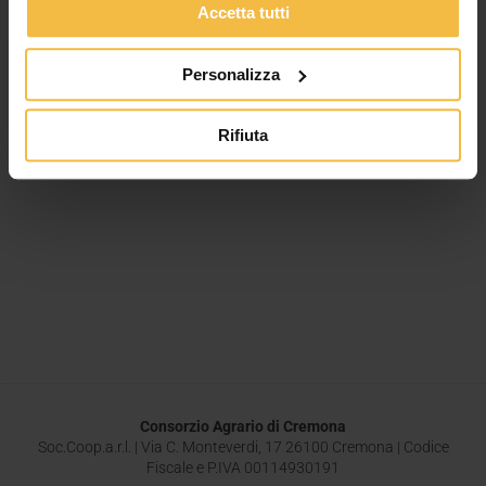
Accetta tutti
Personalizza
Rifiuta
Consorzio Agrario di Cremona
Soc.Coop.a.r.l. | Via C. Monteverdi, 17 26100 Cremona | Codice
Fiscale e P.IVA 00114930191