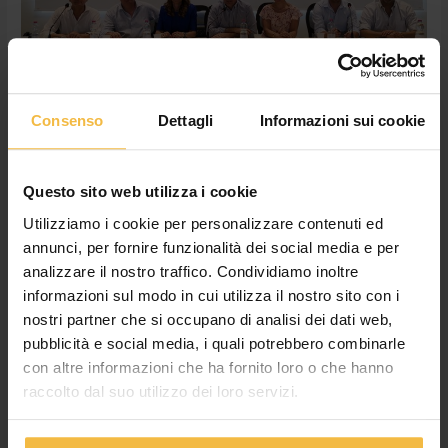
investimenti
in
costante
crescita
Consenso
Dettagli
Informazioni sui cookie
Approvato il bilancio 2018: fatturato
Questo sito web utilizza i cookie
e investimenti in costante crescita
Utilizziamo i cookie per personalizzare contenuti ed
News
,
Non categorizzato
/
adminconsorzioac
annunci, per fornire funzionalità dei social media e per
CREMONA – Positività e crescita costante. Sono questi i fattori
analizzare il nostro traffico. Condividiamo inoltre
che, sulla scia degli ultimi anni, contraddistinguono il bilancio
informazioni sul modo in cui utilizza il nostro sito con i
2018 del Consorzio Agrario di Cremona approvato ieri a
nostri partner che si occupano di analisi dei dati web,
larghissima maggioranza nell’assemblea dei delegati tenutasi
pubblicità e social media, i quali potrebbero combinarle
nella filiale di Malagnino. La società, nonostante i diversi
con altre informazioni che ha fornito loro o che hanno
investimenti realizzati, ha visto infatti nuovamente salire il
raccolto dal suo utilizzo dei loro servizi.
proprio fatturato di circa […]
Leggi tutto »