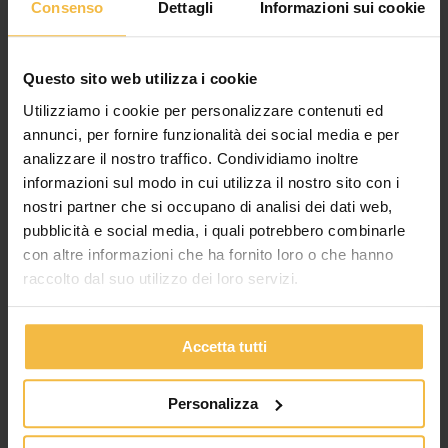
previeni
Consenso
Dettagli
Informazioni sui cookie
e
risolvi
con
Questo sito web utilizza i cookie
Idrocap
Utilizziamo i cookie per personalizzare contenuti ed
Complex
annunci, per fornire funzionalità dei social media e per
Stress da caldo nelle bovine da
analizzare il nostro traffico. Condividiamo inoltre
latte: previeni e risolvi con Idrocap
informazioni sul modo in cui utilizza il nostro sito con i
Complex
nostri partner che si occupano di analisi dei dati web,
pubblicità e social media, i quali potrebbero combinarle
News
,
Non categorizzato
/
adminconsorzioac
con altre informazioni che ha fornito loro o che hanno
Presto arriverà il caldo. Con l’arrivo delle alte temperature, la
raccolto dal suo utilizzo dei loro servizi.
bovina da latte ad alta produzione va incontro a un periodo di
particolare stress metabolico e fisiologico, per il quale è
necessario mettere in atto alcune strategie manageriali e
Accetta tutti
alimentari atte a ridurre e contenere gli effetti negativi di tale
stress. Questi animali infatti, data […]
Personalizza
Leggi tutto »