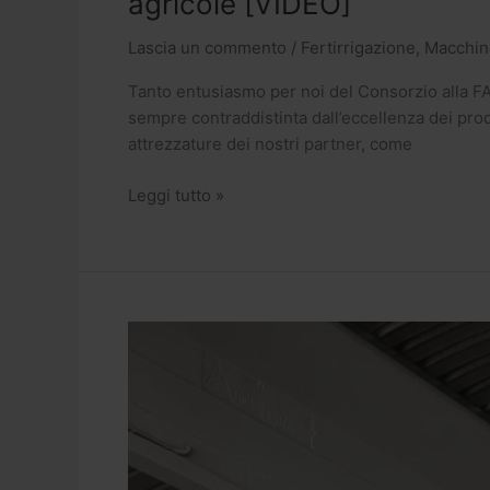
agricole [VIDEO]
Lascia un commento
/
Fertirrigazione
,
Macchin
Tanto entusiasmo per noi del Consorzio alla FAZ
sempre contraddistinta dall’eccellenza dei prodo
attrezzature dei nostri partner, come
Leggi tutto »
Case
IH
innovazione
al
top:
ecco