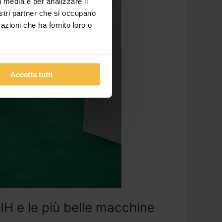
l media e per analizzare il
nostri partner che si occupano
azioni che ha fornito loro o
Accetta tutti
IH e le più belle macchine