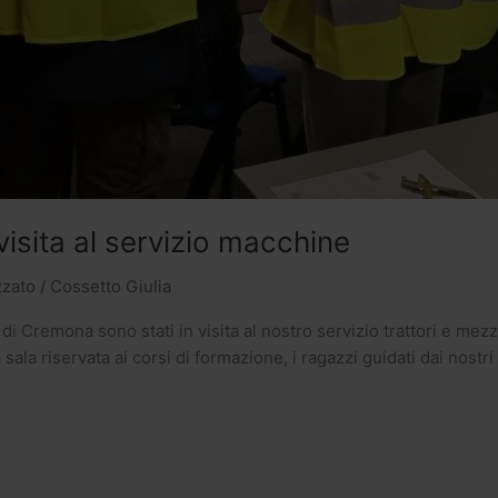
visita al servizio macchine
zzato
/
Cossetto Giulia
 di Cremona sono stati in visita al nostro servizio trattori e mezz
la sala riservata ai corsi di formazione, i ragazzi guidati dai nos