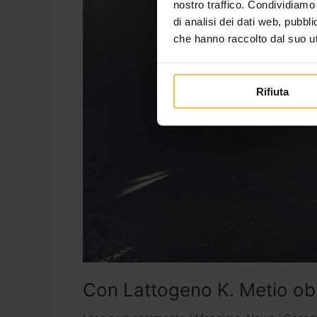
nostro traffico. Condividiamo 
di analisi dei dati web, pubbl
che hanno raccolto dal suo uti
Rifiuta
Con Lattogeno K. Metio obie