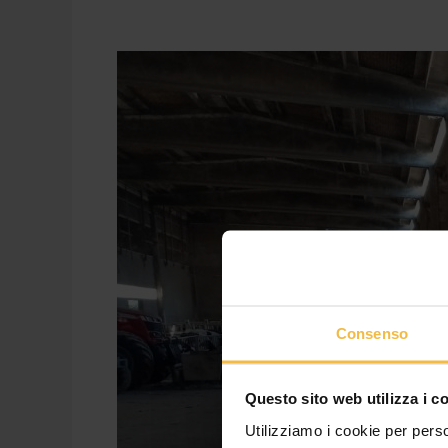
Con
Lattogeno
K.
Metio
obiettivo
raggiunto
anche
per
l’az.agr.
La
Robinia
di
Consenso
Arluno
Questo sito web utilizza i c
Utilizziamo i cookie per perso