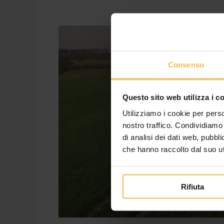
Campagna
concimi
2022:
Consenso
i
suggerimenti
dei
Questo sito web utilizza i c
nostri
Utilizziamo i cookie per perso
esperti
nostro traffico. Condividiamo 
di analisi dei dati web, pubbl
che hanno raccolto dal suo uti
Rifiuta