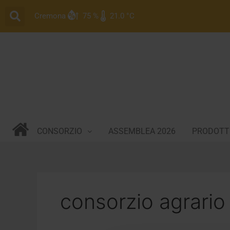
Vai
Cremona
75 %
21.0 °C
al
contenuto
CONSORZIO
ASSEMBLEA 2026
PRODOTTI
consorzio agrari