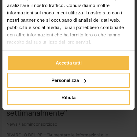
analizzare il nostro traffico. Condividiamo inoltre
Il
informazioni sul modo in cui utilizza il nostro sito con i
Consorzio
nostri partner che si occupano di analisi dei dati web,
punta
pubblicità e social media, i quali potrebbero combinarle
sui
con altre informazioni che ha fornito loro o che hanno
suoi
raccolto dal suo utilizzo dei loro servizi.
tecnici:
Il
presidente
Accetta tutti
Voltini:
“L’obiettivo
è
Personalizza
Il Consorzio punta sui suoi tecnici: Il
seguire
ogni
presidente Voltini: “L’obiettivo è
Rifiuta
azienda
seguire ogni azienda
settimanalmente”
settimanalmente”
News
/
adminconsorzioac
RIVAROLO DEL RE – “Aumentare le informazioni e le