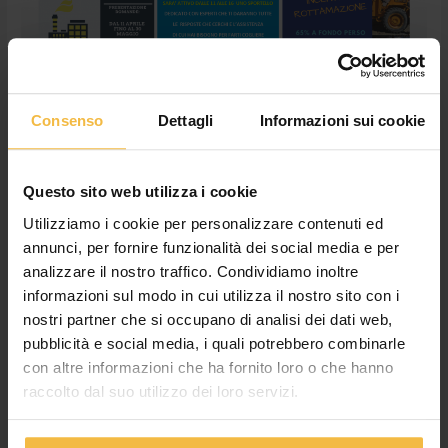
FEBBRAIO
ALL’OPEN
DAY
UNO
SPORTELLO
DEDICATO!
Consenso
Dettagli
Informazioni sui cookie
BANDO INAIL ISI 2019: IL 23
Questo sito web utilizza i cookie
FEBBRAIO ALL’OPEN DAY UNO
Utilizziamo i cookie per personalizzare contenuti ed
SPORTELLO DEDICATO!
annunci, per fornire funzionalità dei social media e per
analizzare il nostro traffico. Condividiamo inoltre
News
,
Non categorizzato
/
adminconsorzioac
informazioni sul modo in cui utilizza il nostro sito con i
CREMONA – C’è un motivo in più per non perdere sabato 23
nostri partner che si occupano di analisi dei dati web,
febbraio l’Open Day al nostro Servizio Macchine di Cremona.
pubblicità e social media, i quali potrebbero combinarle
Presso gli spazi di Via delle Vigne 210 sarà attivo dalle 11 alle
con altre informazioni che ha fornito loro o che hanno
16 uno sportello con la presenza di esperti che sapranno darvi
raccolto dal suo utilizzo dei loro servizi.
tutte le indicazioni, i consigli e l’assistenza pratica necessaria
per […]