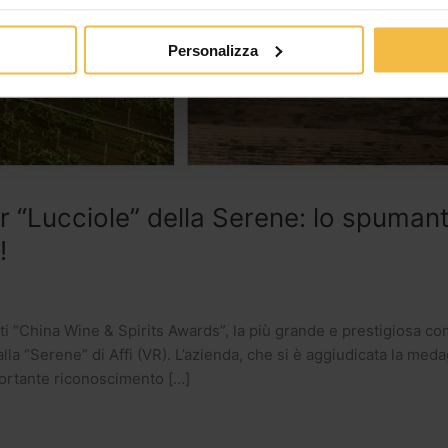
Personalizza
 “Lucciole” della Serene: lo spumant
!
nti “China Wine & Spirits Awards”, la più grande e prestigiosa 
lla “Serene” di Affi (VR). L’azienda, che si è aggiudicata la meda
portante riconoscimento […]