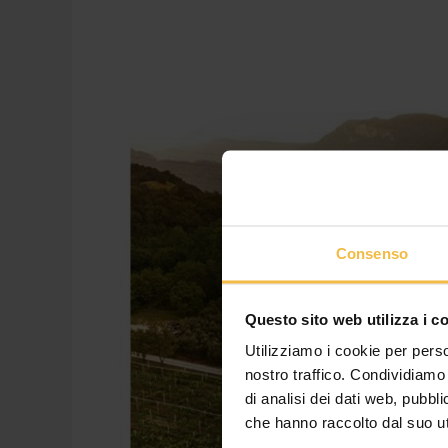
Medaglia
d’oro
al
CSWA
per
“Lucciole”
della
Serene:
lo
Consenso
spumante
del
Questo sito web utilizza i c
Consorzio
Agrario
Utilizziamo i cookie per perso
di
nostro traffico. Condividiamo 
Cremona
di analisi dei dati web, pubbl
conquista
che hanno raccolto dal suo uti
la