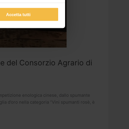
Accetta tutti
e del Consorzio Agrario di
competizione enologica cinese, dallo spumante
glia d’oro nella categoria “Vini spumanti rosè, è