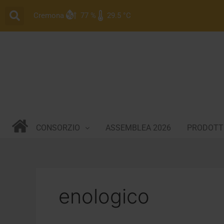
Vai
Cremona
77 %
29.5 °C
al
contenuto
CONSORZIO
ASSEMBLEA 2026
PRODOTTI
enologico