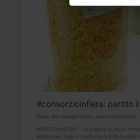
#consorzioinfiera: partito 
News
,
Non categorizzato
/
adminconsorzioac
MONTICHIARI (BS) – La pioggia (in alcuni frange
Montichiari. Oggi al Centro fiera della località