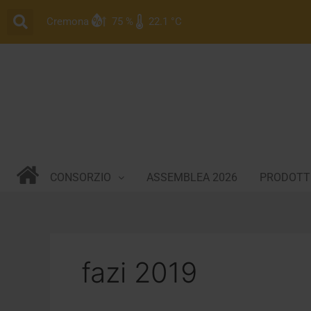
Vai
Cremona
75 %
22.1 °C
al
contenuto
CONSORZIO
ASSEMBLEA 2026
PRODOTTI
fazi 2019