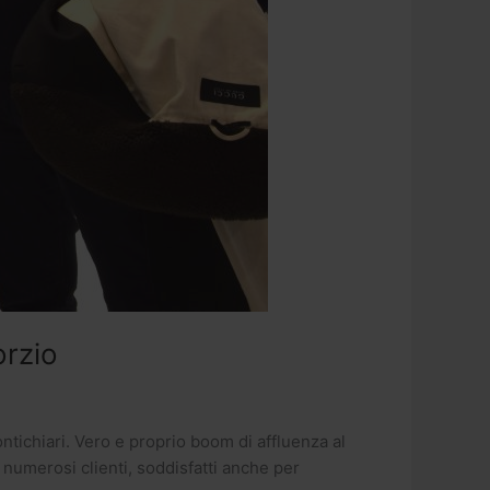
orzio
ntichiari. Vero e proprio boom di affluenza al
 numerosi clienti, soddisfatti anche per