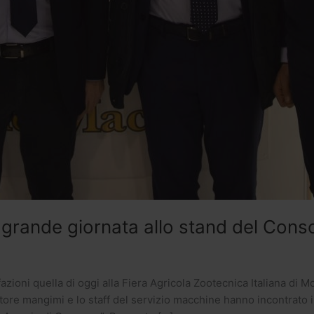
 grande giornata allo stand del Cons
ioni quella di oggi alla Fiera Agricola Zootecnica Italiana di Mo
ttore mangimi e lo staff del servizio macchine hanno incontrato i