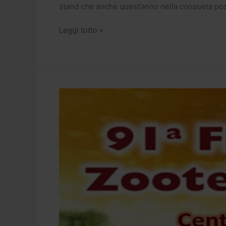
stand che anche quest’anno nella consueta po
Leggi tutto »
Fiera
Agricola
Zootecnica
Italiana
di
Montichiari:
ci
troverete
al
padiglione
5