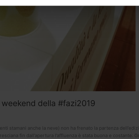
il weekend della #fazi2019
nti stamani anche la neve) non ha frenato la partenza dell’ediz
 bresciana fin dall’apertura l’affluenza è stata buona e costante.