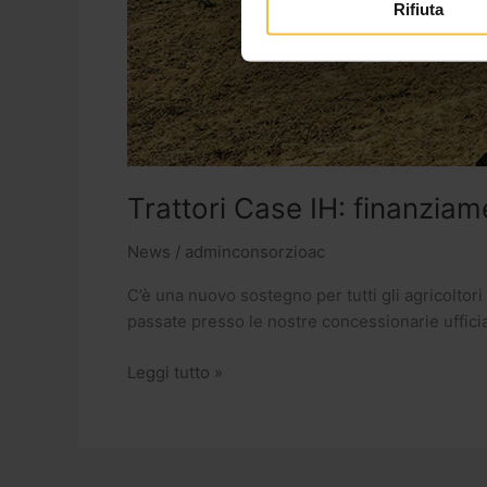
Rifiuta
Trattori Case IH: finanziam
News
/
adminconsorzioac
C’è una nuovo sostegno per tutti gli agricoltori 
passate presso le nostre concessionarie uffici
Leggi tutto »