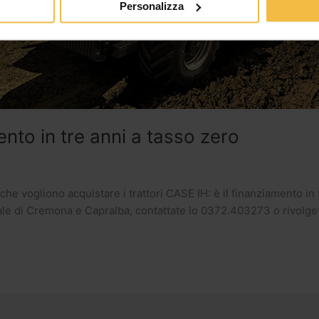
Personalizza
ento in tre anni a tasso zero
che vogliono acquistare i trattori CASE IH: è il finanziamento in 
ale di Cremona e Capralba, contattate lo 0372.403273 o rivolget