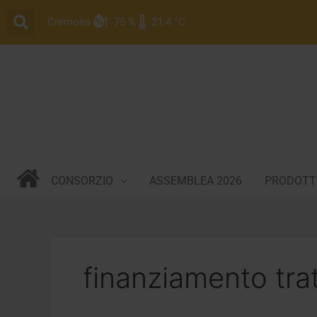
Vai
Cremona
75 %
21.4 °C
al
contenuto
CONSORZIO
ASSEMBLEA 2026
PRODOTTI
finanziamento trat