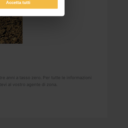
Accetta tutti
tre anni a tasso zero. Per tutte le informazioni
evi al vostro agente di zona.