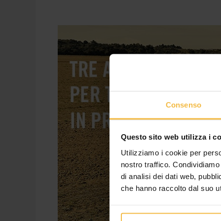
Trattori
Case
IH:
finanziamento
in
tre
anni
Consenso
a
tasso
zero
Questo sito web utilizza i c
Utilizziamo i cookie per perso
nostro traffico. Condividiamo 
di analisi dei dati web, pubbl
che hanno raccolto dal suo uti