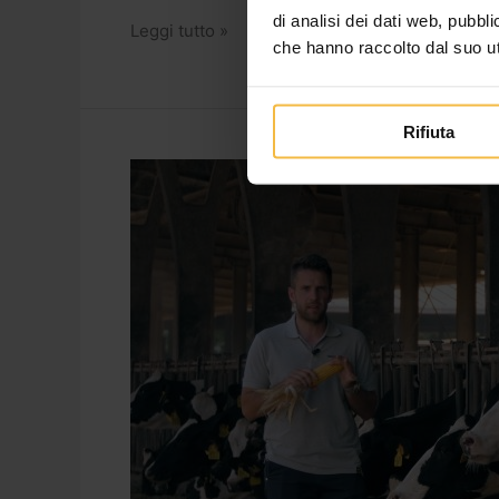
di analisi dei dati web, pubbl
Leggi tutto »
che hanno raccolto dal suo uti
Rifiuta
Pastone
integrale
di
mais:
tutto
quel
che
c’è
da
sapere
[VIDEO]