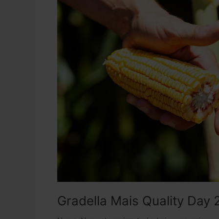
Quality
Day
2020:
ecco
il
nostro
evento
digital
[VIDEO]
Gradella Mais Quality Day 2