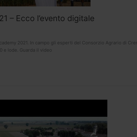
 – Ecco l’evento digitale
cademy 2021. In campo gli esperti del Consorzio Agrario di Cremo
0 e lode. Guarda il video