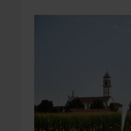
Gradella
Mais
Academy
2021
–
Ecco
l’evento
digitale