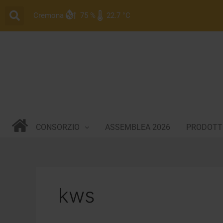
Vai
Cremona
75 %
22.7 °C
al
contenuto
CONSORZIO
ASSEMBLEA 2026
PRODOTTI
kws