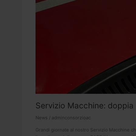
Servizio Macchine: doppia 
News
/
adminconsorzioac
Grandi giornate al nostro Servizio Macchine ch