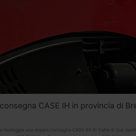
consegna CASE IH in provincia di Br
e festeggia una doppia consegna CASE IH! Si tratta di due spett