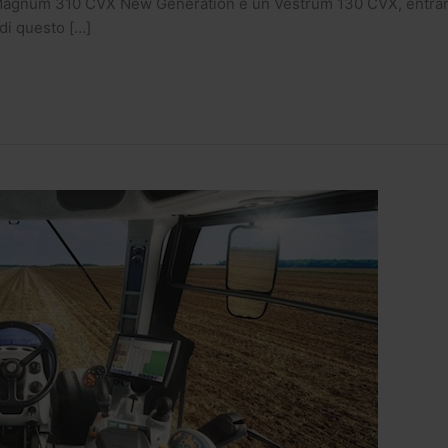
Magnum 310 CVX New Generation e un Vestrum 130 CVX, entrambi
di questo […]