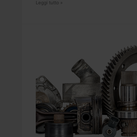
Leggi tutto »
Negozio
Ricambi:
torna
l’orario
continuato.
Sempre
attivo
il
Service
Assistenza
24/7