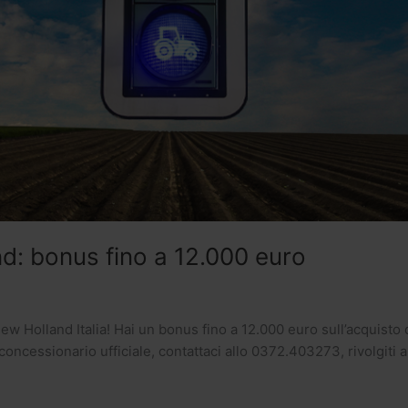
d: bonus fino a 12.000 euro
ew Holland Italia! Hai un bonus fino a 12.000 euro sull’acquisto
cessionario ufficiale, contattaci allo 0372.403273, rivolgiti al 