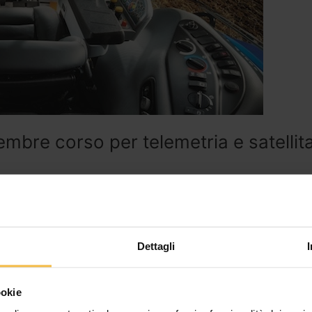
embre corso per telemetria e satellit
upporti potete massimizzare l’operatività dei vostri trattori e del
i carburante. Ecco perchè non dovete perdere questo corso che s
prossimo 4
Dettagli
ookie