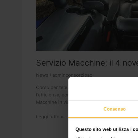
Servizio Macchine: il 4 nov
News
/
adminconsorzioac
Corso per telemetria e satellitare: con i nuovi s
l’efficienza, perfino ottimizzare il consumo d
Macchine in via delle vigne 210 a Cremona il 
Consenso
Leggi tutto »
Questo sito web utilizza i c