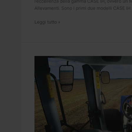
l’eccellenza della gamma CASE IH, ovvero un 
Allevamenti. Sono i primi due modelli CASE IH 
Leggi tutto »
Servizio
Macchine:
il
4
novembre
corso
per
telemetria
e
satellitare