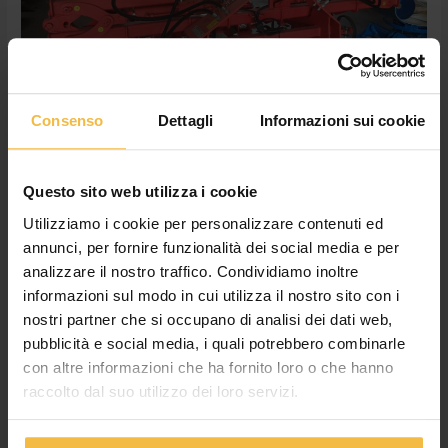
del
Servizio
Macchine
Consenso
Dettagli
Informazioni sui cookie
Settembre si apre con una nuova
Questo sito web utilizza i cookie
offerta del Servizio Macchine
Utilizziamo i cookie per personalizzare contenuti ed
News
,
Non categorizzato
/
adminconsorzioac
annunci, per fornire funzionalità dei social media e per
analizzare il nostro traffico. Condividiamo inoltre
CREMONA – Si apre con una nuova offerta la settimana del
informazioni sul modo in cui utilizza il nostro sito con i
Servizio Macchine del Consorzio che offre al cliente più veloce
nostri partner che si occupano di analisi dei dati web,
ad un prezzo imbattibile: SARCHIATRICE MAINARDI MOD. ZIP
600 RIPIEGHEVOLE IDRAULICA € 6.550,00 + IVA E’ L’UNICO
pubblicità e social media, i quali potrebbero combinarle
PEZZO DISPONIBILE!!! CARATTERISTICHE: 6 file Kit luci e
con altre informazioni che ha fornito loro o che hanno
tabelle segnaletiche Per qualsiasi informazione contattare il
raccolto dal suo utilizzo dei loro servizi.
venditore di […]