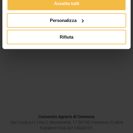
Leggi tutto »
Accetta tutti
Personalizza
Rifiuta
Consorzio Agrario di Cremona
Soc.Coop.a.r.l. | Via C. Monteverdi, 17 26100 Cremona | Codice
Fiscale e P.IVA 00114930191