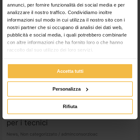
Leggi tutto »
annunci, per fornire funzionalità dei social media e per
analizzare il nostro traffico. Condividiamo inoltre
informazioni sul modo in cui utilizza il nostro sito con i
Servizio
nostri partner che si occupano di analisi dei dati web,
Fertirrigazione:
pubblicità e social media, i quali potrebbero combinarle
2019
con altre informazioni che ha fornito loro o che hanno
da
raccolto dal suo utilizzo dei loro servizi.
record
e
aggiornamento
Accetta tutti
negli
USA
per
Personalizza
i
tecnici
Servizio Fertirrigazione: 2019 da
Rifiuta
record e aggiornamento negli USA
per i tecnici
News
,
Non categorizzato
/
adminconsorzioac