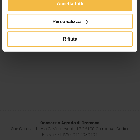
Accetta tutti
Personalizza
Rifiuta
Consorzio Agrario di Cremona
Soc.Coop.a.r.l. | Via C. Monteverdi, 17 26100 Cremona | Codice
Fiscale e P.IVA 00114930191