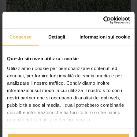
Primosilo
Consenso
Dettagli
Informazioni sui cookie
Miscugli Autunnali Capmix:
l’innovazione continua con
Primosilo
Questo sito web utilizza i cookie
Utilizziamo i cookie per personalizzare contenuti ed
News
,
Non categorizzato
/
adminconsorzioac
annunci, per fornire funzionalità dei social media e per
Prepotente innovazione nei miscugli autunnali! Nella Linea
analizzare il nostro traffico. Condividiamo inoltre
Capmix dei nostri miscugli foraggeri è arrivato Primosilo Mix. Si
informazioni sul modo in cui utilizza il nostro sito con i
tratta di una equilibrata miscela di triticali, frumento ed orzo
nostri partner che si occupano di analisi dei dati web,
che permette all’allevatore di usufruire di una più ampia ed
pubblicità e social media, i quali potrebbero combinarle
elastica finestra di raccolta. Il mix è composto di due triticali
con altre informazioni che ha fornito loro o che hanno
diversi (uno più precoce e l’altro più […]
raccolto dal suo utilizzo dei loro servizi.
Leggi tutto »