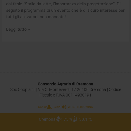
dal titolo “Stalle da latte, l’importanza della progettazione”. Di
seguito il programma di un evento che è di sicuro interesse per
tutti gli allevatori, non mancate!
Leggi tutto »
Consorzio Agrario di Cremona
Soc.Coop.a.r.l. | Via C. Monteverdi, 17 26100 Cremona | Codice
Fiscale e P.IVA 00114930191
Cookie
GDPR
WHISTLEBLOWING
Cremona
75 %
30.1 °C