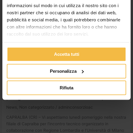
informazioni sul modo in cui utilizza il nostro sito con i
Stalle
nostri partner che si occupano di analisi dei dati web,
da
pubblicità e social media, i quali potrebbero combinarle
latte
con altre informazioni che ha fornito loro o che hanno
–
raccolto dal suo utilizzo dei loro servizi.
L’importanza
della
progettazione:
Accetta tutti
incontro
a
Capralba
Personalizza
Stalle da latte – L’importanza della
Rifiuta
progettazione: incontro a Capralba
News
,
Non categorizzato
/
adminconsorzioac
CAPRALBA (CR) – Vi aspettiamo lunedì pomeriggio nella nostra
filiale di Capralba per l’incontro tecnico organizzato in
collaborazione con Regione Lombardia e l’Università di Milano