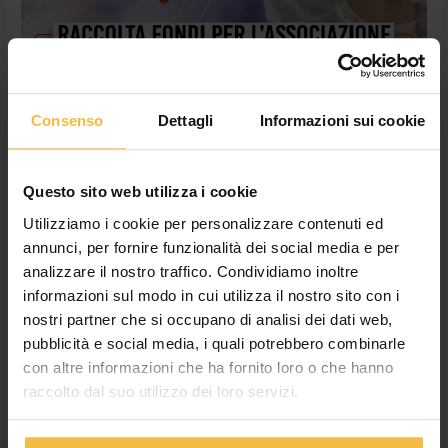
Provincia
di
Cremona
in
aiuto
agli
Consenso
Dettagli
Informazioni sui cookie
ospedali
Emergenza covid-19: l’Associazione
cremonesi
Uniti per la Provincia di Cremona in
Questo sito web utilizza i cookie
aiuto agli ospedali cremonesi
Utilizziamo i cookie per personalizzare contenuti ed
News
,
Non categorizzato
/
adminconsorzioac
annunci, per fornire funzionalità dei social media e per
analizzare il nostro traffico. Condividiamo inoltre
Anche il Consorzio Agrario di Cremona aderisce
informazioni sul modo in cui utilizza il nostro sito con i
all’Associazione Uniti per la Provincia di Cremona nata per
nostri partner che si occupano di analisi dei dati web,
sostenere gli ospedali di Cremona, Crema e Casalmaggiore in
pubblicità e social media, i quali potrebbero combinarle
questa terribile emergenza sanitaria dettata dal diffondersi del
covid-19 Aiutiamo i nostri ospedali #insiemecelafaremo
con altre informazioni che ha fornito loro o che hanno
#unitiperlaprovinciadicremona #andràtuttobene
raccolto dal suo utilizzo dei loro servizi.
Leggi tutto »