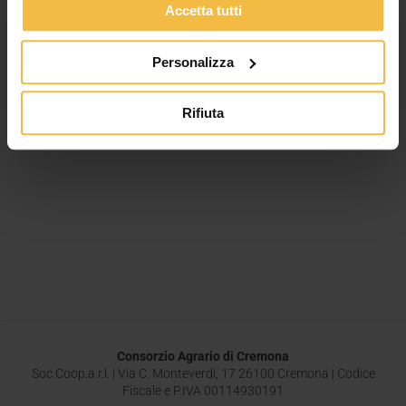
Accetta tutti
Personalizza
Rifiuta
Consorzio Agrario di Cremona
Soc.Coop.a.r.l. | Via C. Monteverdi, 17 26100 Cremona | Codice
Fiscale e P.IVA 00114930191