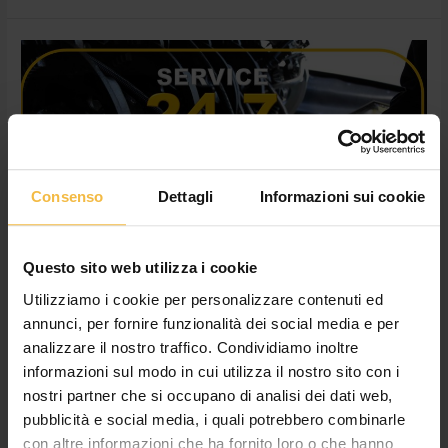
Servizio
Macchine:
assistenza
garantita
anche
a
Ferragosto
Consenso
Dettagli
Informazioni sui cookie
Questo sito web utilizza i cookie
Utilizziamo i cookie per personalizzare contenuti ed
annunci, per fornire funzionalità dei social media e per
analizzare il nostro traffico. Condividiamo inoltre
Servizio Macchine: assistenza
informazioni sul modo in cui utilizza il nostro sito con i
garantita anche a Ferragosto
nostri partner che si occupano di analisi dei dati web,
pubblicità e social media, i quali potrebbero combinarle
News
,
Non categorizzato
/
adminconsorzioac
con altre informazioni che ha fornito loro o che hanno